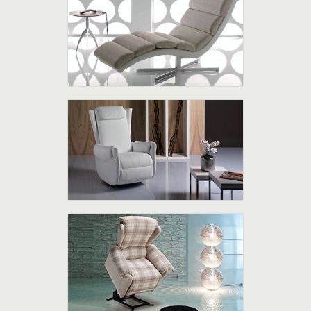
Chaise Longues
La ricerca continua caratterizza le collezioni
di poltrone e chaise longues "Il Benessere".
Poltrone Massaggio
Perchè non c'è vero benessere senza il
raggiungimento del miglior comfort.
Poltrone Relax Lift
Poltrone relax facilmente spostabili,
sollevamento ideale per persone con
difficoltà di deambulazione.