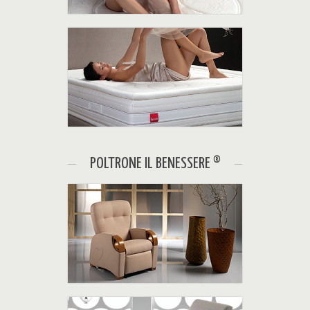
Il comfort Epeda
Il corpo, sostenuto con perfetta ergonomia
delle nostre tecnologie d'avanguardia, ed
accolto con dolcezza e profondità dai pregiati
rivestimenti.
POLTRONE IL BENESSERE ®
Poltrone
Le poltrone "Il Benessere" sono
programmate per il tuo relax.