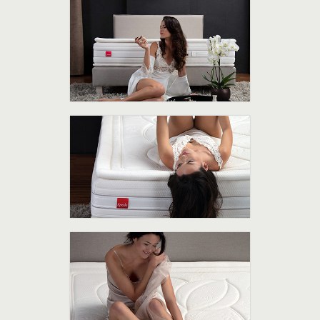
Comfort di altissimo livello
Un comfort che fa rima con Ciò che rende
semplicemente unico ogni materasso della
Collezione Epeda è il benessere, ma che si
rivela anche sinonimo di charme ed
eleganza.
Momenti di relax
Un'esperienza esclusiva, elegante ed
avvolgente, per trasformare in pura
emozione ogni tuo momento di relax.
Coinvolgere tutti i tuoi sensi
Dal tatto, sollecitato dalla generosità delle
trapuntature e dalla preziosa morbidezza dei
tessuti, sino allo sguardo, che si lascia rapire
dall’eleganza delle linee.