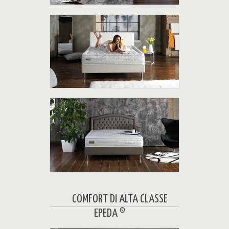
Le Caratteristiche
Bultex Core è una speciale Mousse ad alta
resilienza portata all’eccellenza tramite
l’utilizzo di nanotecnologie.
I Vantaggi
Comfort eccellente - Perfetta elasticità -
Termoregolazione naturale - Multisostegno e
indeformabilità - Qualità costante - Perfetta
igiene
COMFORT DI ALTA CLASSE
EPEDA ®